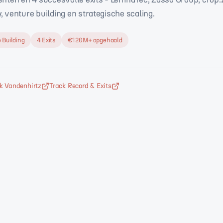
venture building en strategische scaling.
 Building
4 Exits
€120M+ opgehaald
rk Vandenhirtz
Track Record & Exits