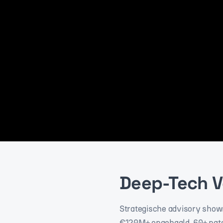
Deep-Tech V
Strategische advisory show
€120M+ opgehaald, 60+ pate