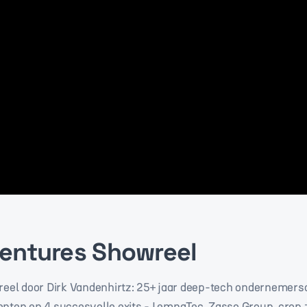
entures Showreel
reel door Dirk Vandenhirtz: 25+ jaar deep-tech ondernemer
nten en 4 succesvolle exits - LemnaTec, Zasso Group, crop.z