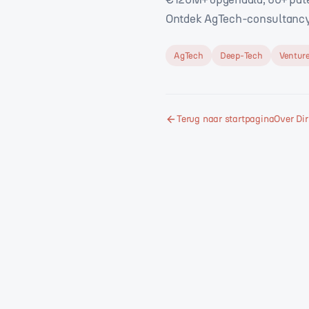
Ontdek AgTech-consultancy, 
AgTech
Deep-Tech
Venture
Terug naar startpagina
Over Di