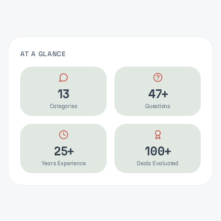
AT A GLANCE
13
47+
Categories
Questions
25+
100+
Years Experience
Deals Evaluated