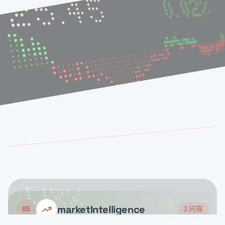
marketIntelligence
05
3
问答