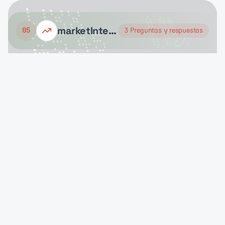
marketIntelligence
05
3
Preguntas y respuestas
¿Cómo ves el panorama de inversión AgTech
actual?
¿Qué sectores AgTech ves como más
prometedores?
¿Cómo te mantienes al día con los desarrollos
deep-tech?