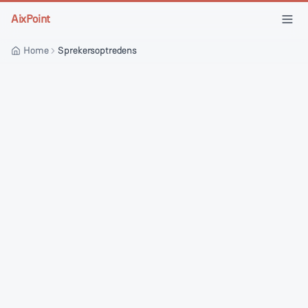
Skip to main content
AixPoint
Home
Sprekersoptredens