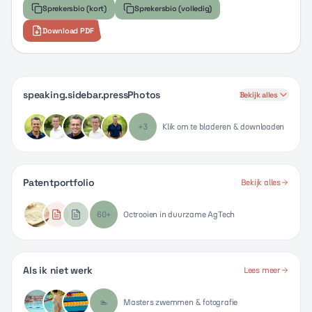
Sprekersbio (kort)
Sprekersbio (volledig)
Download PDF
speaking.sidebar.pressPhotos
Bekijk alles
+
3
Klik om te bladeren & downloaden
Patentportfolio
Bekijk alles
60+
Octrooien in duurzame AgTech
Als ik niet werk
Lees meer
🏊
Masters zwemmen & fotografie