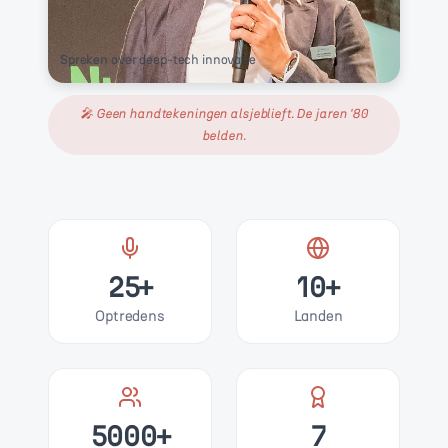
Spreken over deep-tech innovatie
🎤 Geen handtekeningen alsjeblieft. De jaren '80
belden.
25+
10+
Optredens
Landen
5000+
7