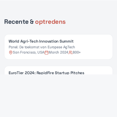
Recente
&
optredens
World Agri-Tech Innovation Summit
Panel: De toekomst van Europese AgTech
San Francisco, USA
March 2024
800+
EuroTier 2024: RapidFire Startup Pitches
Host & MC: 120-seconden startup pitch-competitie
Hannover, Germany
November 2024
500+
Agritechnica 2023
DLG Agrifuture Concept Award Presentatie
Hannover, Germany
November 2023
1,200+