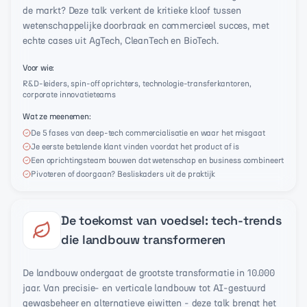
de markt? Deze talk verkent de kritieke kloof tussen
wetenschappelijke doorbraak en commercieel succes, met
echte cases uit AgTech, CleanTech en BioTech.
Voor wie
:
R&D-leiders, spin-off oprichters, technologie-transferkantoren,
corporate innovatieteams
Wat ze meenemen
:
De 5 fases van deep-tech commercialisatie en waar het misgaat
Je eerste betalende klant vinden voordat het product af is
Een oprichtingsteam bouwen dat wetenschap en business combineert
Pivoteren of doorgaan? Besliskaders uit de praktijk
De toekomst van voedsel: tech-trends
die landbouw transformeren
De landbouw ondergaat de grootste transformatie in 10.000
jaar. Van precisie- en verticale landbouw tot AI-gestuurd
gewasbeheer en alternatieve eiwitten - deze talk brengt het