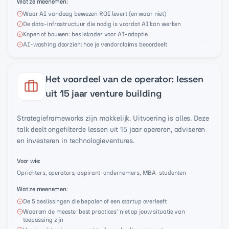
Wat ze meenemen
:
Waar AI vandaag bewezen ROI levert (en waar niet)
De data-infrastructuur die nodig is voordat AI kan werken
Kopen of bouwen: besliskader voor AI-adoptie
AI-washing doorzien: hoe je vendorclaims beoordeelt
Het voordeel van de operator: lessen
uit 15 jaar venture building
Strategieframeworks zijn makkelijk. Uitvoering is alles. Deze
talk deelt ongefilterde lessen uit 15 jaar opereren, adviseren
en investeren in technologieventures.
Voor wie
:
Oprichters, operators, aspirant-ondernemers, MBA-studenten
Wat ze meenemen
:
De 5 beslissingen die bepalen of een startup overleeft
Waarom de meeste 'best practices' niet op jouw situatie van
toepassing zijn