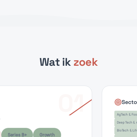
Wat ik
zoek
01
Secto
AgTech & Fo
.
Deep Tech & 
BioTech & Lif
Series B+
Growth