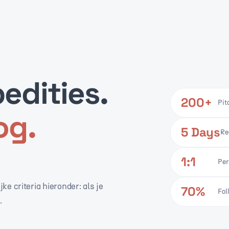
edities.
200+
Pit
og.
5 Days
Re
1:1
Per
jke criteria hieronder: als je
70%
Fol
.