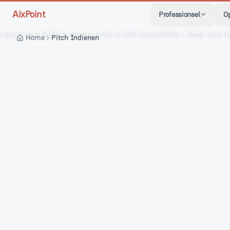
Skip to main content
AixPoint
Professioneel
O
Home
Pitch Indienen