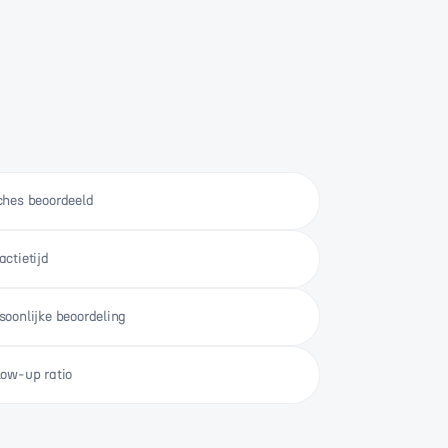
ches beoordeeld
actietijd
soonlijke beoordeling
low-up ratio