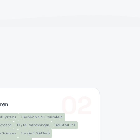
02
ren
od Systems
CleanTech & duurzaamheid
robotica
AI / ML toepassingen
Industrial IoT
e Sciences
Energie & Grid Tech