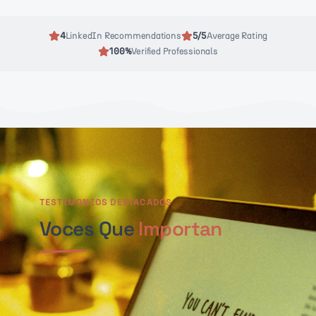
4
LinkedIn Recommendations
5/5
Average Rating
100%
Verified Professionals
TESTIMONIOS DESTACADOS
Voces Que
Importan