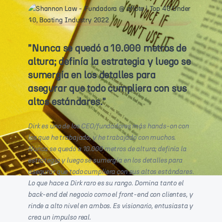
"
Nunca se quedó a 10.000 metros de
altura; definía la estrategia y luego se
sumergía en los detalles para
asegurar que todo cumpliera con sus
altos estándares.
"
Dirk es uno de los CEO/fundadores más hands-on con
los que he trabajado, y he trabajado con muchos.
Nunca se quedó a 10.000 metros de altura; definía la
estrategia y luego se sumergía en los detalles para
asegurar que todo cumpliera con sus altos estándares.
Lo que hace a Dirk raro es su rango. Domina tanto el
back-end del negocio como el front-end con clientes, y
rinde a alto nivel en ambos. Es visionario, entusiasta y
crea un impulso real.