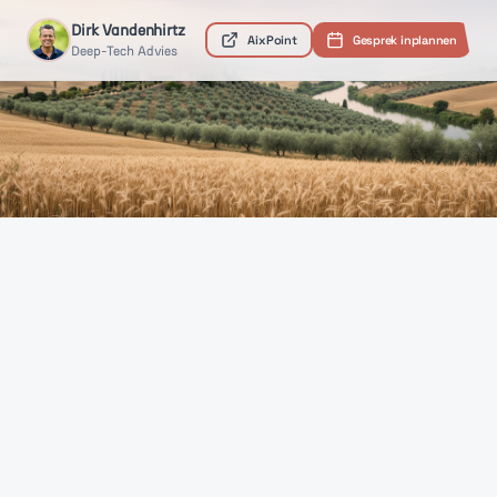
Skip to main content
Dirk Vandenhirtz
AixPoint
Gesprek inplannen
Deep-Tech Advies