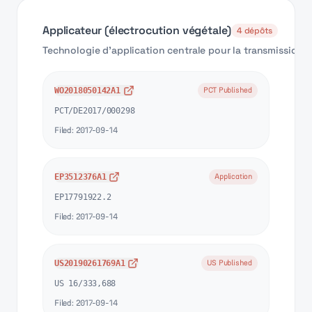
Applicateur (électrocution végétale)
4
dépôts
Technologie d'application centrale pour la transmission d
WO2018050142A1
PCT Published
PCT/DE2017/000298
Filed:
2017-09-14
EP3512376A1
Application
EP17791922.2
Filed:
2017-09-14
US20190261769A1
US Published
US 16/333,688
Filed:
2017-09-14