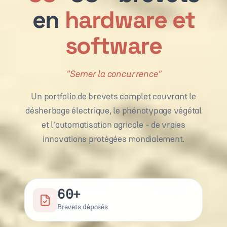
en
hardware et
software
"
De la PI qui compte
"
Un portfolio de brevets complet couvrant le
désherbage électrique, le phénotypage végétal
et l'automatisation agricole - de vraies
innovations protégées mondialement.
60+
Brevets déposés