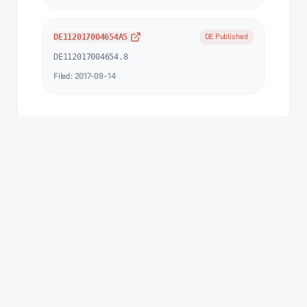
DE112017004654A5
DE Published
DE112017004654.8
Filed:
2017-09-14
Dispositif de destruction des plantes
4
dépôts
Délivr
Conception innovante pour le désherbage sans produits 
Expansion plateforme
2020-2021
2020-2021